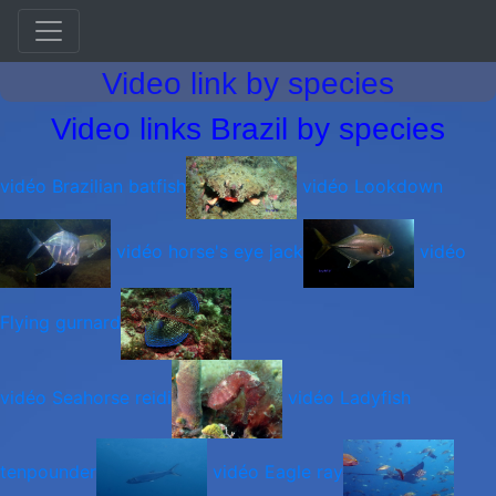
vidéos of MV
Video link by species
Video links Brazil by species
vidéo Brazilian batfish
vidéo Lookdown
vidéo horse's eye jack
vidéo
Flying gurnard
vidéo Seahorse reidi
vidéo Ladyfish
tenpounder
vidéo Eagle ray