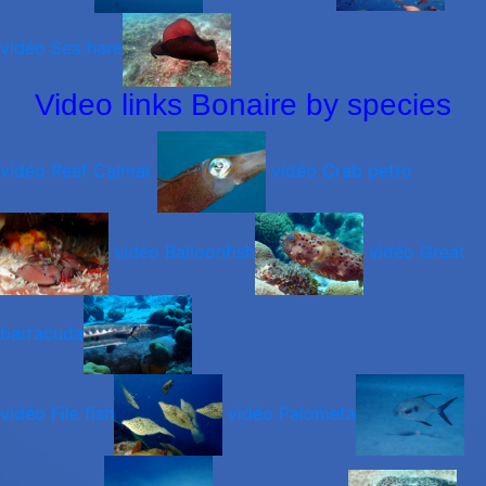
vidéo Sea hare
Video links Bonaire by species
vidéo Reef Calmar
vidéo Crab petro
vidéo Balloonfish
vidéo Great
barracuda
vidéo File fish
vidéo Palometa