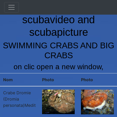
Vranken Martin's
scubavideo and
scubapicture
SWIMMING CRABS AND BIG
CRABS
on clic open a new window,
Nom
Photo
Photo
Crabe Dromie
(Dromia
personata)Medit