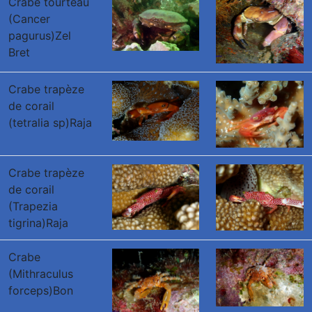
Crabe tourteau
(Cancer
pagurus)Zel
Bret
Crabe trapèze
de corail
(tetralia sp)Raja
Crabe trapèze
de corail
(Trapezia
tigrina)Raja
Crabe
(Mithraculus
forceps)Bon