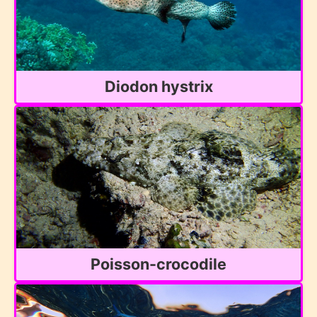
Diodon hystrix
Poisson-crocodile